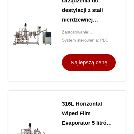
Urządzenia do
destylacji z stali
nierdzewnej
molekularnej
Zastosowanie:
Koncentracja/destylacja
System sterowania: PLC
Najlepszą cenę
316L Horizontal
Wiped Film
Evaporator 5 litrów
Destylacja