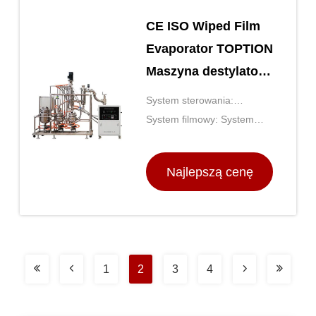
CE ISO Wiped Film
Evaporator TOPTION
Maszyna destylator
olejów eterycznych
System sterowania:
PLC/ekran dotykowy
System filmowy: System
filmowania wymazany
Najlepszą cenę
1
2
3
4