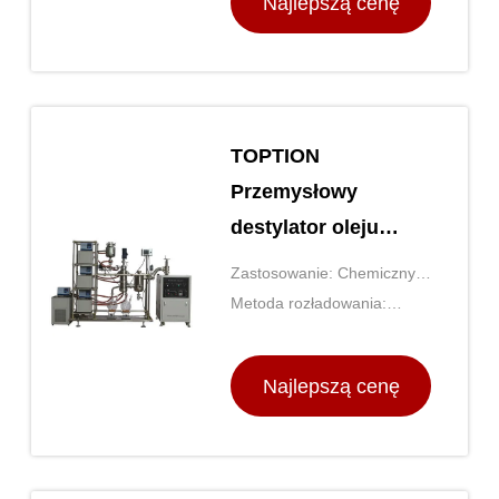
Najlepszą cenę
TOPTION
Przemysłowy
destylator oleju
eterycznego z 1 l
Zastosowanie: Chemiczny,
zbiornikiem ze
farmaceutyczny, spożywczy
Metoda rozładowania:
szkłem
itp.
pompa
Najlepszą cenę