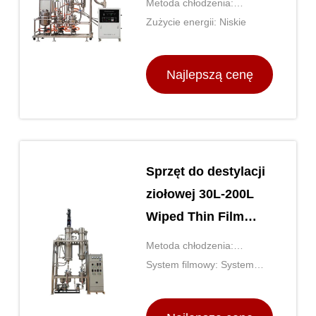
Metoda chłodzenia:
krótkodystansowa
Chłodzenie wodne
Zużycie energii: Niskie
Najlepszą cenę
Sprzęt do destylacji
ziołowej 30L-200L
Wiped Thin Film
Evaporator
Metoda chłodzenia:
Chłodzenie wodne
System filmowy: System
filmowania wymazany