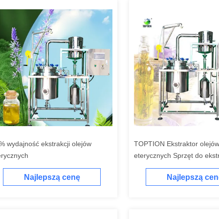
% wydajność ekstrakcji olejów
TOPTION Ekstraktor olejó
erycznych
eterycznych Sprzęt do ekstr
botanicznej ze stali nierdz
Najlepszą cenę
Najlepszą cen