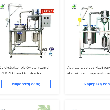
0L ekstraktor olejów eterycznych
Aparatura do destylacji par
PTION China Oil Extraction
ekstraktorem oleju roślinn
uipment
olejów eterycznych
Najlepszą cenę
Najlepszą cen