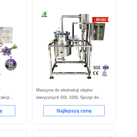
w
Maszyna do ekstrakcji olejów
akcji
eterycznych 50L 100L Sprzęt do
ewnej
destylacji parowej aromaterapii
ę
Najlepszą cenę