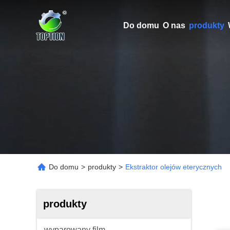
Do domu
O nas
produkty
Do domu
>
produkty
>
Ekstraktor olejów eterycznych
produkty
wyparowany film