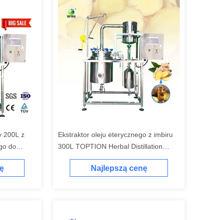
y 200L z
Ekstraktor oleju eterycznego z imbiru
ego do
300L TOPTION Herbal Distillation
Machine
ę
Najlepszą cenę