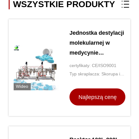
WSZYSTKIE PRODUKTY
Jednostka destylacji
molekularnej w
medycynie
zachodniej TOPTION
certyfikaty: CE/ISO9001
Wielokrotne etapy
Typ skraplacza: Skorupa i
rura
Wideo
Najlepszą cenę