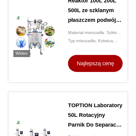
Reaktor 100L 200L
500L ze szklanym
płaszczem podwójna
warstwa
Materiał mieszadła: Szkło
lub stal nierdzewna
Typ mieszadła: Kotwica,
wiosło, śmigło lub turbina
Wideo
Najlepszą cenę
TOPTION Laboratory
50L Rotacyjny
Parnik Do Separacji
Chemicznej