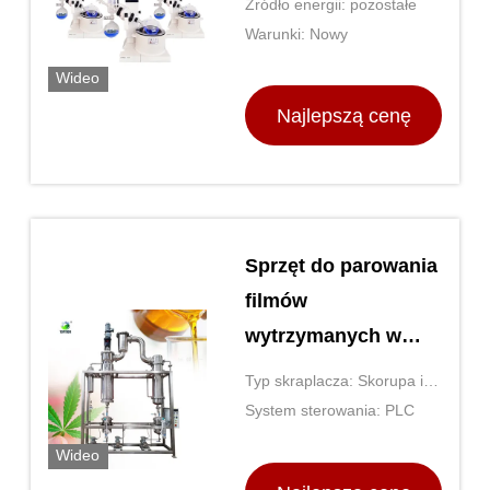
Źródło energii: pozostałe
Warunki: Nowy
Wideo
Najlepszą cenę
Sprzęt do parowania
filmów
wytrzymanych w
przemyśle CBD
Typ skraplacza: Skorupa i
rura
System sterowania: PLC
Wideo