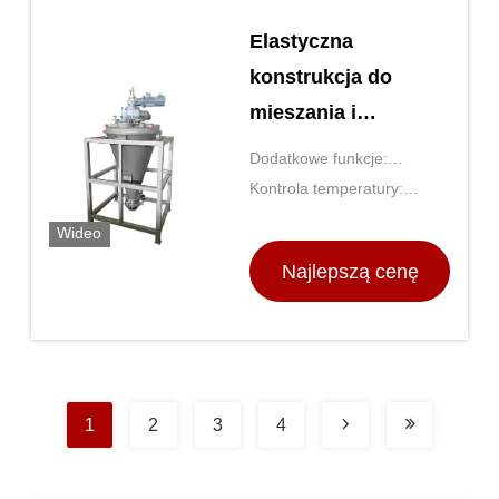
Elastyczna
konstrukcja do
mieszania i
mieszania
Dodatkowe funkcje:
stożkowego
Regulowana prędkość i
Kontrola temperatury:
mieszalnika na
temperatura
Cyfrowe sterowanie PID
Wideo
pasek śrubkowy do
Najlepszą cenę
ogólnego sprzętu
laboratoryjnego
1
2
3
4