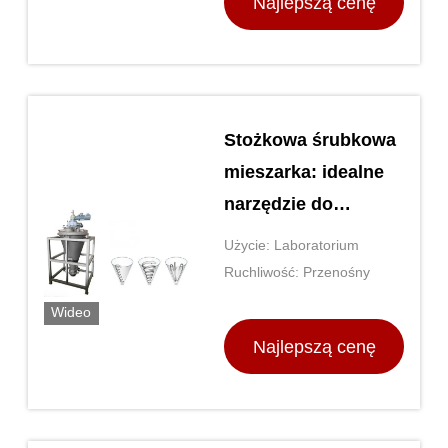
Najlepszą cenę
Stożkowa śrubkowa
mieszarka: idealne
narzędzie do
precyzyjnego
Użycie: Laboratorium
mieszania i
Ruchliwość: Przenośny
mieszania
Wideo
Najlepszą cenę