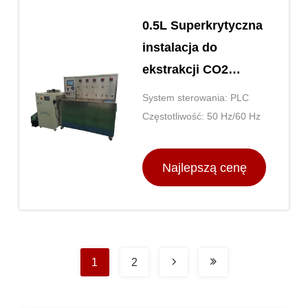
0.5L Superkrytyczna
instalacja do
ekstrakcji CO2
110V/220V Maszyna
System sterowania: PLC
do ekstrakcji CO2
Częstotliwość: 50 Hz/60 Hz
Najlepszą cenę
1
2