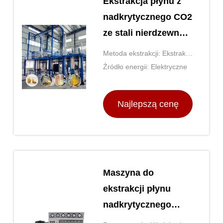
Ekstrakcja płynu z
nadkrytycznego CO2
ze stali nierdzewnej
CE ze źródłem
Metoda ekstrakcji: Ekstrakcji
energii elektrycznej
rozpuszczalnikiem
Źródło energii: Elektryczne
Najlepszą cenę
Maszyna do
ekstrakcji płynu
nadkrytycznego
1000L Laboratorium