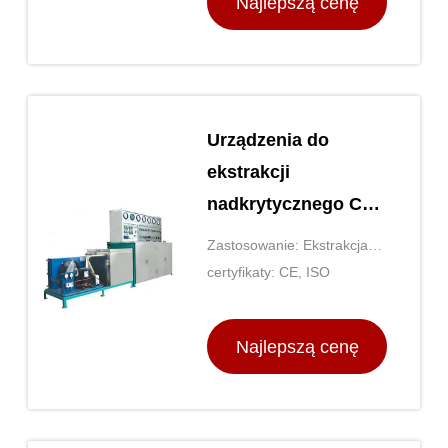
Najlepszą cenę
Urządzenia do
ekstrakcji
nadkrytycznego CO2
chemicznego
Zastosowanie: Ekstrakcja
Ciśnienie 0-10MPa
chemiczna
certyfikaty: CE, ISO
Najlepszą cenę