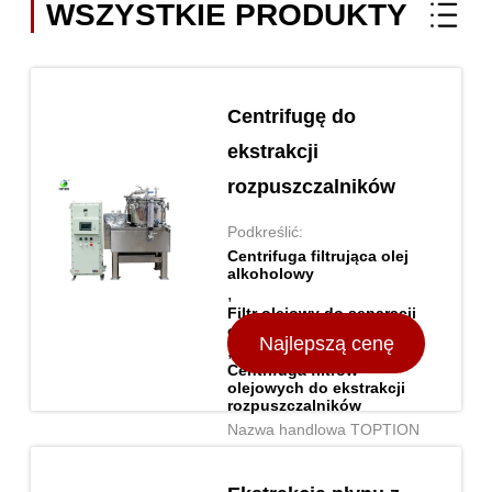
WSZYSTKIE PRODUKTY
Centrifugę do
ekstrakcji
rozpuszczalników
Podkreślić:
Centrifuga filtrująca olej
alkoholowy
,
Filtr olejowy do separacji
odśrodkowej
Najlepszą cenę
,
Centrifuga filtrów
olejowych do ekstrakcji
rozpuszczalników
Nazwa handlowa TOPTION