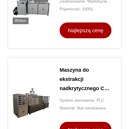
Zastosowanie: Wydobycie
Maszyna do
ropy naftowej
Pojemność: 1000L
ekstrakcji płynu
Wideo
nadkrytycznego CO2
Najlepszą cenę
Maszyna do
ekstrakcji
nadkrytycznego CO2
ze stali nierdzewnej
System sterowania: PLC
220 V sterowanie
Materiał: Stal nierdzewna
PLC