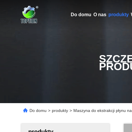
Do domu
O nas
produkty
SZCZ
PROD
Do domu
>
produkty
>
Maszyna do ekstrakcji płynu n
produkty