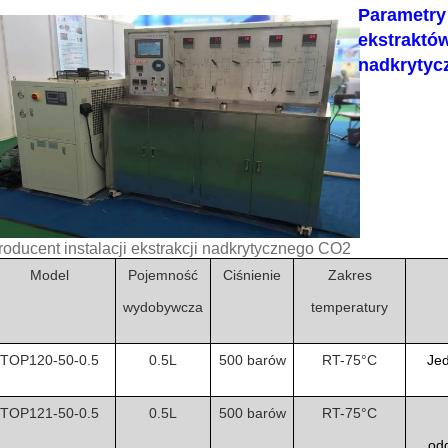
Parametry 
ekstraktów
nadkrytyc
roducent instalacji ekstrakcji nadkrytycznego CO2
Model
Pojemność
Ciśnienie
Zakres
wydobywcza
temperatury
TOP120-50-0.5
0.5L
500 barów
RT-75°C
Jed
TOP121-50-0.5
0.5L
500 barów
RT-75°C
odd