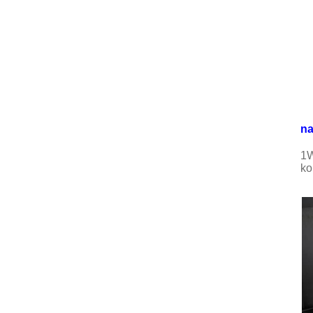
na
1W
ko