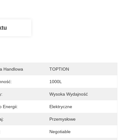
ktu
a Handlowa
TOPTION
mność:
1000L
y:
Wysoka Wydajność
o Energii:
Elektryczne
j:
Przemysłowe
:
Negotiable