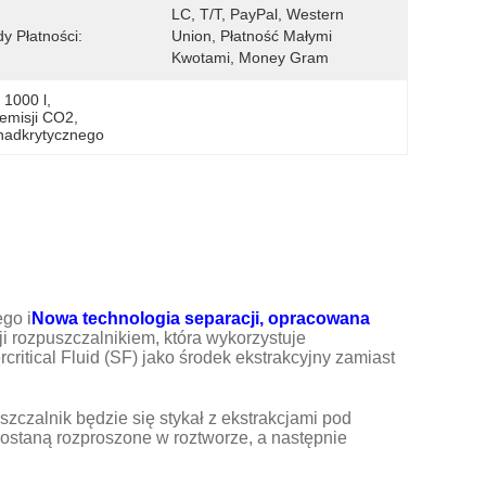
LC, T/T, PayPal, Western 
y Płatności:
Union, Płatność Małymi 
Kwotami, Money Gram
 1000 l
, 
emisji CO2
, 
 nadkrytycznego
go i
Nowa technologia separacji, opracowana
i rozpuszczalnikiem, która wykorzystuje
itical Fluid (SF) jako środek ekstrakcyjny zamiast
uszczalnik będzie się stykał z ekstrakcjami pod
zostaną rozproszone w roztworze, a następnie