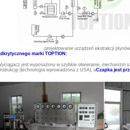
projektowanie urządzeń ekstrakcji płynó
dkrytycznego marki TOPTION:
yciągacz jest wyposażony w szybkie otwieranie, mechanizm sz
nstrukcję (technologia wprowadzona z USA), a
Czapka jest pr