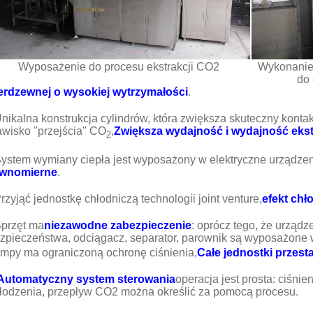
Wyposażenie do procesu ekstrakcji CO2
Wykonanie 
do 
erdzewnej o wysokiej wytrzymałości
.
nikalna konstrukcja cylindrów, która zwiększa skuteczny kontak
awisko "przejścia" CO
,
Zwiększa wydajność i wydajność ekstra
2
ystem wymiany ciepła jest wyposażony w elektryczne urządze
ównomierne
.
rzyjąć jednostkę chłodniczą technologii joint venture,
efekt chł
przęt ma
niezawodne zabezpieczenie
: oprócz tego, że urząd
zpieczeństwa, odciągacz, separator, parownik są wyposażone
mpy ma ograniczoną ochronę ciśnienia,
Całe jednostki przest
Automatyczny system sterowania
operacja jest prosta: ciśnie
łodzenia, przepływ CO2 można określić za pomocą procesu.