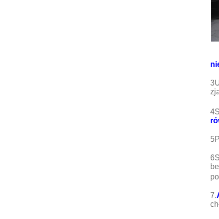
ni
3U
zj
4S
r
5P
6S
be
po
7.
ch