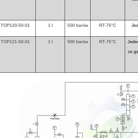
TOP120-50-01
1 l
500 barów
RT-75°C
Jed
TOP121-50-01
1 l
500 barów
RT-75°C
Jeden
ce ga