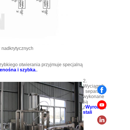
w nadkrytycznych
ybkiego otwierania przyjmuje specjalną
zenośna i szybka.
.
2.
Wyciągnik
i separator
wykonane
są
z
Wyroby z
stali