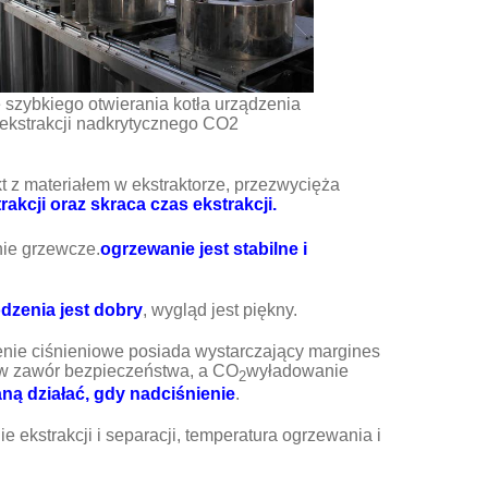
szybkiego otwierania kotła urządzenia
ekstrakcji nadkrytycznego CO2
t z materiałem w ekstraktorze, przezwycięża
kcji oraz skraca czas ekstrakcji.
nie grzewcze.
ogrzewanie jest stabilne i
odzenia jest dobry
, wygląd jest piękny.
zenie ciśnieniowe posiada wystarczający margines
 w zawór bezpieczeństwa, a CO
wyładowanie
2
aną działać, gdy nadciśnienie
.
nie ekstrakcji i separacji, temperatura ogrzewania i