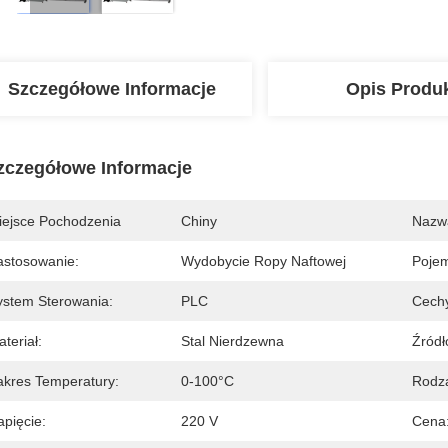
Szczegółowe Informacje
Opis Produ
zczegółowe Informacje
iejsce Pochodzenia
Chiny
Nazw
astosowanie:
Wydobycie Ropy Naftowej
Poje
ystem Sterowania:
PLC
Cech
teriał:
Stal Nierdzewna
Źródł
akres Temperatury:
0-100°C
Rodza
apięcie:
220 V
Cena