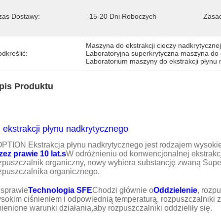
zas Dostawy:
15-20 Dni Roboczych
Zasad
Maszyna do ekstrakcji cieczy nadkrytycznej
dkreślić:
Laboratoryjna superkrytyczna maszyna do 
Laboratorium maszyny do ekstrakcji płynu
pis Produktu
l ekstrakcji płynu nadkrytycznego
PTION Ekstrakcja płynu nadkrytycznego jest rodzajem wysokie
zez prawie 10 lat.
s
W odróżnieniu od konwencjonalnej ekstrakcj
zpuszczalnik organiczny, nowy wybiera substancję zwaną Supercr
zpuszczalnika organicznego.
sprawie
Technologia SFE
Chodzi głównie o
Oddzielenie
, rozp
sokim ciśnieniem i odpowiednią temperaturą, rozpuszczalniki 
ienione warunki działania,aby rozpuszczalniki oddzieliły się.