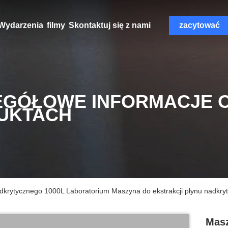
Wydarzenia
filmy
Skontaktuj się z nami
zacytować
EGÓŁOWE INFORMACJE 
UKTACH
adkrytycznego 1000L Laboratorium Maszyna do ekstrakcji płynu nadkr
Masz