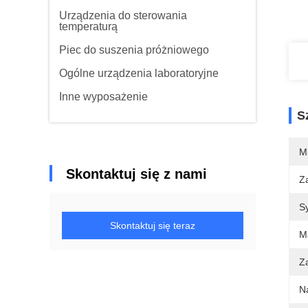
Urządzenia do sterowania
temperaturą
Piec do suszenia próżniowego
Ogólne urządzenia laboratoryjne
Inne wyposażenie
S
M
Skontaktuj się z nami
Z
S
Skontaktuj się teraz
Ma
Z
N