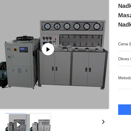
Nadk
Masz
Nad
Cena £
Okres 
Metoda