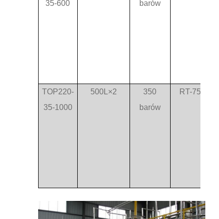
35-600
barów
TOP220-
500L×2
350
RT-75°C
35-1000
barów