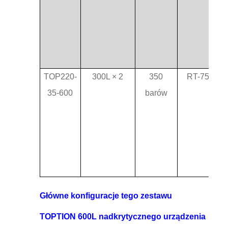
TOP220-
300L × 2
350
RT-75°C
35-600
barów
Główne konfiguracje tego zestawu
TOPTION 600L nadkrytycznego urządzenia