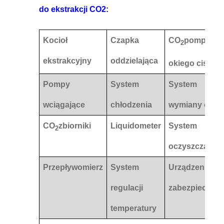
do ekstrakcji CO2:
Kocioł
Czapka
CO
pompy wy
2
ekstrakcyjny
oddzielająca
okiego ciśnien
Pompy
System
System
wciągające
chłodzenia
wymiany ciepł
CO
zbiorniki
Liquidometer
System
2
oczyszczania
Przepływomierz
System
Urządzenie
regulacji
zabezpieczają
temperatury