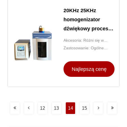
20KHz 25KHz
homogenizator
dźwiękowy procesor
ultradźwiękowy Cole
Akcesoria: Różni się w
Parmer
zależności od produktu
Zastosowanie: Ogólne
zastosowania laboratoryjne
Najlepszą cenę
12
13
14
15