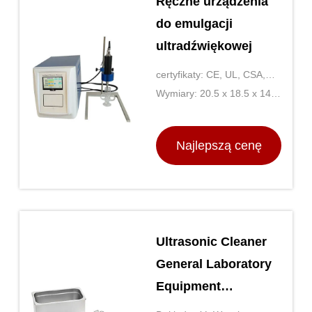
Ręczne urządzenia
do emulgacji
ultradźwiękowej
certyfikaty: CE, UL, CSA,
IVD
Wymiary: 20.5 x 18.5 x 14.5
cm
Najlepszą cenę
Ultrasonic Cleaner
General Laboratory
Equipment
Jednorazowa