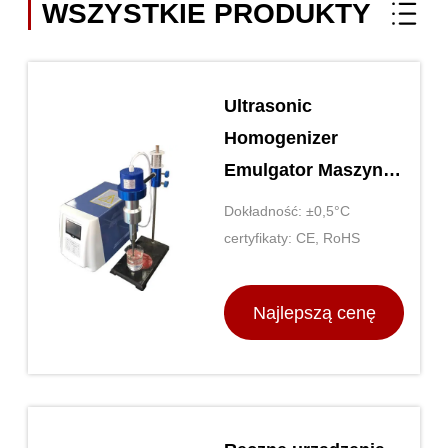
WSZYSTKIE PRODUKTY
Ultrasonic
Homogenizer
Emulgator Maszyna
Ultrasonic
Dokładność: ±0,5°C
Emulgator Maszyna
certyfikaty: CE, RoHS
Najlepszą cenę