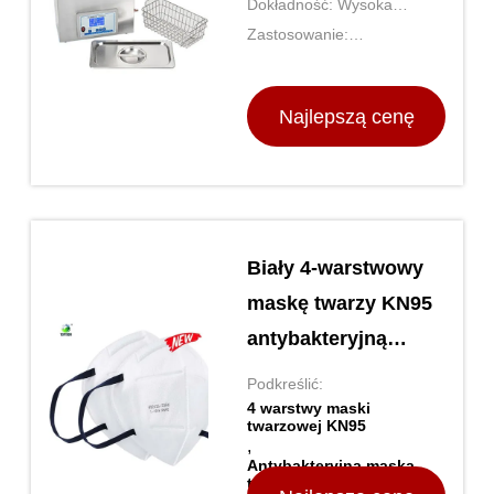
Dokładność: Wysoka
częstotliwość
celność
Zastosowanie:
Laboratorium
Najlepszą cenę
Biały 4-warstwowy
maskę twarzy KN95
antybakteryjną
Certyfikacja CE
Podkreślić:
4 warstwy maski
twarzowej KN95
,
Antybakteryjna maska
twarzy KN95