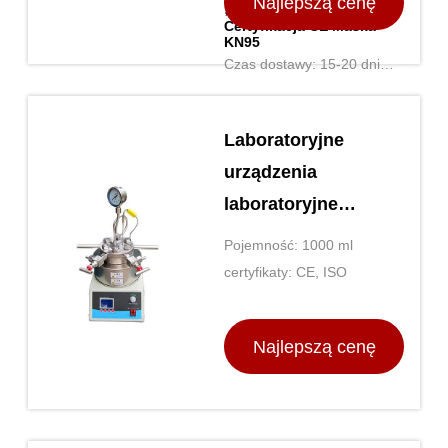
Najlepszą cenę
,
Certyfikacja CE Maska
KN95
Czas dostawy: 15-20 dni
roboczych
Laboratoryjne
urządzenia
laboratoryjne
reaktorów
Pojemność: 1000 ml
wysokiego ciśnienia
certyfikaty: CE, ISO
Najlepszą cenę