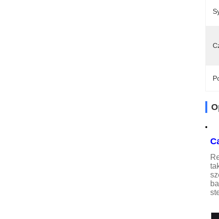
S
C
Po
O
C
Re
ta
sz
ba
st