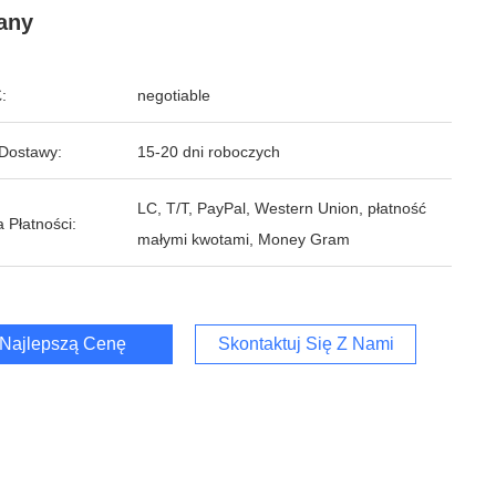
any
:
negotiable
Dostawy:
15-20 dni roboczych
LC, T/T, PayPal, Western Union, płatność
 Płatności:
małymi kwotami, Money Gram
Najlepszą Cenę
Skontaktuj Się Z Nami