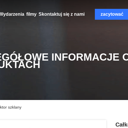
Wydarzenia
filmy
Skontaktuj się z nami
zacytować
EGÓŁOWE INFORMACJE 
UKTACH
ktor szklany
Całk