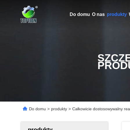
Do domu
O nas
produkty
SZCZ
PROD
Do domu
>
produkty
>
Całkowicie dostosowywalny rea
produkty