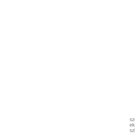
sz
ek
sz