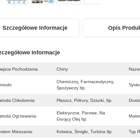
Szczegółowe Informacje
Opis Produ
zczegółowe Informacje
iejsce Pochodzenia
Chiny
Nazw
Chemiczny, Farmaceutyczny, 
nioski:
Syste
Spożywczy Itp.
etoda Chłodzenia:
Płaszcz, Półrury, Dziurki, Itp.
Dosto
Elektryczne, Parowe, Na 
etoda Ogrzewania:
Mater
Gorący Olej Itp.
ystem Mieszania:
Kotwica, Śmigło, Turbina Itp.
Typ R