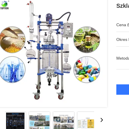
Szkl
Cena £
Okres 
Metoda