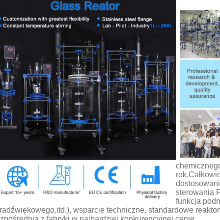
chemicznego,
rok,Całkowic
dostosowani
sterowania P
funkcja podn
tradźwiękowego,itd.), wsparcie techniczne, standardowe reakt
zpośrednia z fabryki w najbardziej konkurencyjnej cenie.