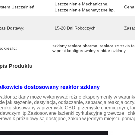
Uszczelnienie Mechaniczne, 
ystem Uszczelnień:
Cena
Uszczelnienie Magnetyczne Itp.
zas Dostawy:
15-20 Dni Roboczych
Zasad
szklany reaktor pharma
, 
reaktor ze szkła f
dkreślić:
w pełni konfigurowalny reaktor szklany
pis Produktu
ałkowicie dostosowany reaktor szklany
aktor szklany może wykonywać różne eksperymenty w warunkach st
kie jak stężenie, destylacja, odtłaczanie, separacja,reakcja oc
eroko stosowany w przemyśle CBD, przemyśle chemicznym, far
dawczym itp.Zastosowane łazienki cyrkulacyjne grzewcze i chło
erownik próżniowy są dostępne, zakup w jednym miejscu pomag