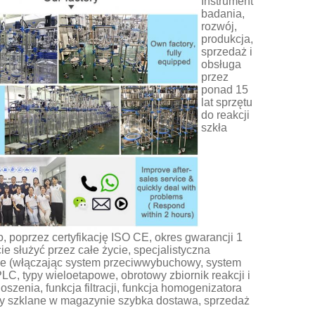
Instrument
badania,
rozwój,
produkcja,
sprzedaż i
obsługa
przez
ponad 15
lat sprzętu
do reakcji
szkła
 poprzez certyfikację ISO CE, okres gwarancji 1
ie służyć przez całe życie, specjalistyczna
e (włączając system przeciwwybuchowy, system
LC, typy wieloetapowe, obrotowy zbiornik reakcji i
oszenia, funkcja filtracji, funkcja homogenizatora
ory szklane w magazynie szybka dostawa, sprzedaż