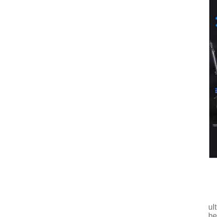
ul
be