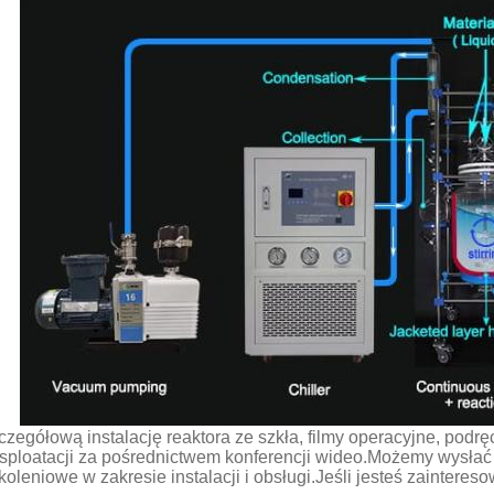
czegółową instalację reaktora ze szkła, filmy operacyjne, podręcz
sploatacji za pośrednictwem konferencji wideo.Możemy wysłać
koleniowe w zakresie instalacji i obsługi.Jeśli jesteś zainteres