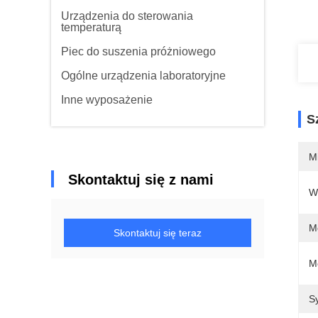
Urządzenia do sterowania
temperaturą
Piec do suszenia próżniowego
Ogólne urządzenia laboratoryjne
Inne wyposażenie
S
M
Skontaktuj się z nami
W
M
Skontaktuj się teraz
M
S