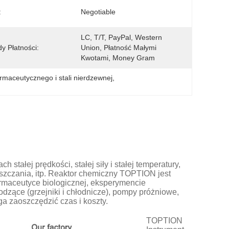
:
Negotiable
LC, T/T, PayPal, Western 
y Płatności:
Union, Płatność Małymi 
Kwotami, Money Gram
armaceutycznego i stali nierdzewnej
, 
ałej prędkości, stałej siły i stałej temperatury,
zyszczania, itp. Reaktor chemiczny TOPTION jest
maceutyce biologicznej, eksperymencie
dzące (grzejniki i chłodnicze), pompy próżniowe,
a zaoszczędzić czas i koszty.
TOPTION