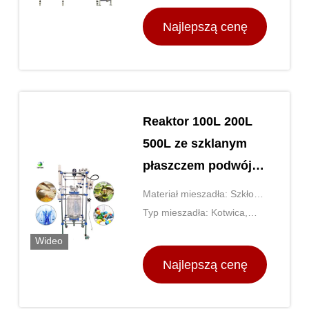
1000L
Najlepszą cenę
Reaktor 100L 200L
500L ze szklanym
płaszczem podwójna
warstwa
Materiał mieszadła: Szkło
lub stal nierdzewna
Typ mieszadła: Kotwica,
wiosło, śmigło lub turbina
Wideo
Najlepszą cenę