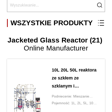
WSZYSTKIE PRODUKTY
Jacketed Glass Reactor (21)
Online Manufacturer
10L 20L 50L reaktora
ze szkłem ze
szklanym i
nierdzewnym
Podniecenie: Mieszanie
magnetyczne lub od góry
Pojemność: 1L, 2L, 5L, 10L,
20L, 50L, 100L, 200L, 500L,