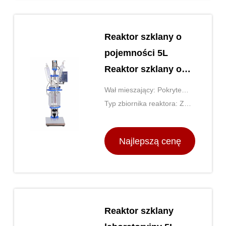
Reaktor szklany o
pojemności 5L
Reaktor szklany o
pojemności
Wał mieszający: Pokryte
podwójnej warstwy
PTFE
Typ zbiornika reaktora: Z
do laboratorium
kurtką lub na podszewce
Najlepszą cenę
Reaktor szklany