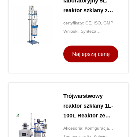
laboratoryjny 5L,
reaktor szklany z
płaszczem
certyfikaty: CE, ISO, GMP
Wnioski: Synteza
chemiczna, polimeryzacja,
krystalizacja itp.
Najlepszą cenę
Trójwarstwowy
reaktor szklany 1L-
100L Reaktor ze
szkła i stali
Akcesoria: Konfiguracja
nierdzewnej
skraplacza, refluksu lub
Typ mieszadła: Kotwica,