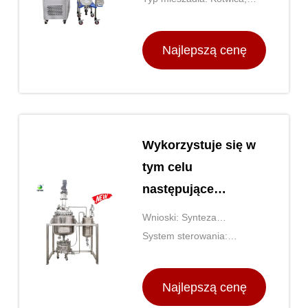
destylacji
wiosło lub śmigło
Najlepszą cenę
Wykorzystuje się w
tym celu
następujące
urządzenia:
Wnioski: Synteza
chemiczna, farmaceutyka,
System sterowania:
żywność i napoje,
Sterowanie PLC lub PID
biotechnologia
Najlepszą cenę