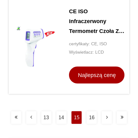
CE ISO
Infraczerwony
Termometr Czoła Z
Ekranem LED
certyfikaty: CE, ISO
Fioletowy Biały
Wyświetlacz: LCD
Najlepszą cenę
13
14
15
16