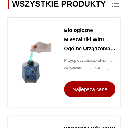
WSZYSTKIE PRODUKTY
Biologiczne
Mieszalniki Wiru
Ogólne Urządzenia
Laboratoryjne Do
Przyspieszanie/Zwalnianie:
Analiz Chemicznych
10 profili
certyfikaty: CE, CSA, UL,
przyspieszania/zwalniania
IVD
Najlepszą cenę