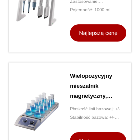
Zastosowanie:
Eksperymenty laboratoryjne
Pojemność: 1000 ml
Najlepszą cenę
Wielopozycyjny
mieszalnik
magnetyczny,
ogólny sprzęt
Płaskość linii bazowej: +/-
laboratoryjny
0,002 Abs
Stabilność bazowa: +/-
0,001 Abs/godz