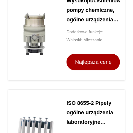
Wysokopociśnieniowe
pompy chemiczne,
ogólne urządzenia
laboratoryjne do
Dodatkowe funkcje:
destylacji
Regulowana prędkość i
Wnioski: Mieszanie,
molekularnej
temperatura
ogrzewanie, inkubacja
Najlepszą cenę
ISO 8655-2 Pipety
ogólne urządzenia
laboratoryjne
TOPTION Chiny