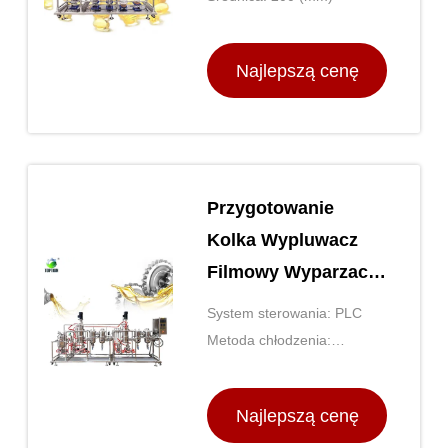
Evaporator
Najlepszą cenę
Przygotowanie
Kolka Wypluwacz
Filmowy Wyparzacz
Destylacja
System sterowania: PLC
molekularna
Metoda chłodzenia:
Chłodzenie wodne
Najlepszą cenę