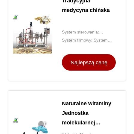
Tradycyjna
medycyna chińska
System sterowania:
Kontrola PLC
System filmowy: System
filmowania wymazany
Najlepszą cenę
Naturalne witaminy
Jednostka
molekularnej
destylacji z oleju