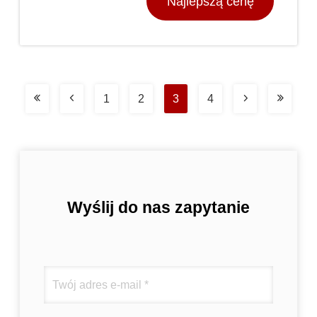
Najlepszą cenę
1
2
3
4
Wyślij do nas zapytanie