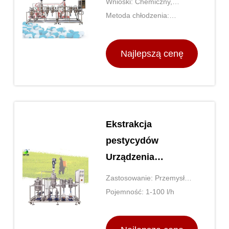
Wnioski: Chemiczny,
roślinnego
farmaceutyczny, spożywczy
Metoda chłodzenia:
itp.
Chłodzenie wodne
Najlepszą cenę
Ekstrakcja
pestycydów
Urządzenia
destylacyjne
Zastosowanie: Przemysł
molekularne
chemiczny, przemysł
Pojemność: 1-100 l/h
Oczyszczanie
farmaceutyczny, przemysł
spożywczy
pestycydów