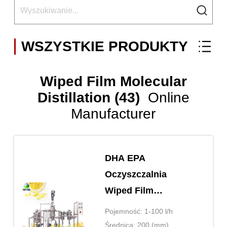
WSZYSTKIE PRODUKTY
Wiped Film Molecular
Distillation (43)
Online
Manufacturer
DHA EPA
Oczyszczalnia
Wiped Film
Evaporator TOPTION
Pojemność: 1-100 l/h
Short Path
Średnica: 200 (mm)