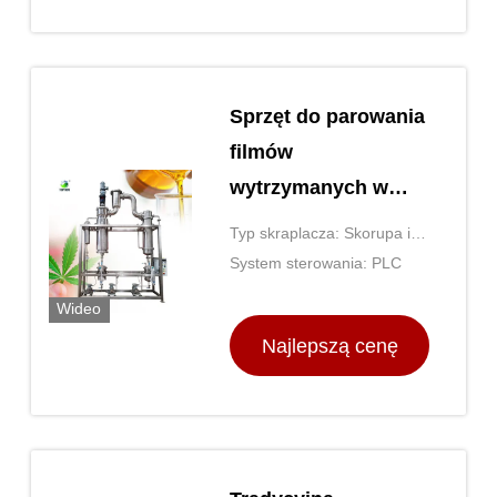
Sprzęt do parowania
filmów
wytrzymanych w
przemyśle CBD
Typ skraplacza: Skorupa i
rura
System sterowania: PLC
Wideo
Najlepszą cenę