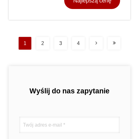
Najlepszą cenę
1
2
3
4
Wyślij do nas zapytanie