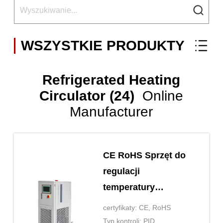
WSZYSTKIE PRODUKTY
Refrigerated Heating
Circulator (24)
Online
Manufacturer
CE RoHS Sprzęt do
regulacji
temperatury
krążącego
certyfikaty: CE, RoHS
ogrzewania
Typ kontroli: PID