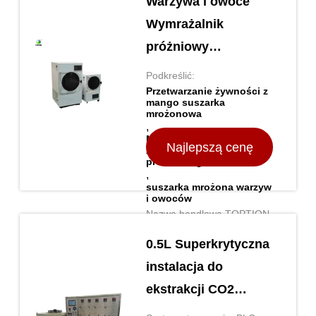
Warzywa i owoce
Wymrażalnik
próżniowy
Dehydrator Maszyny
Podkreślić:
Mango
Przetwarzanie żywności z
mango suszarka
Przetwarzanie
mrożonowa
,
żywności Suszarka
Maszyny do odwodniania
Najlepszą cenę
zamarznięcia
zamrażalna
próżniowego
,
suszarka mrożona warzyw
i owoców
Nazwa handlowa TOPTION
0.5L Superkrytyczna
instalacja do
ekstrakcji CO2
110V/220V Maszyna