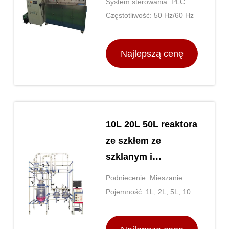
System sterowania: PLC
do ekstrakcji CO2
Częstotliwość: 50 Hz/60 Hz
Najlepszą cenę
10L 20L 50L reaktora
ze szkłem ze
szklanym i
nierdzewnym
Podniecenie: Mieszanie
magnetyczne lub od góry
Pojemność: 1L, 2L, 5L, 10L,
20L, 50L, 100L, 200L, 500L,
1000L