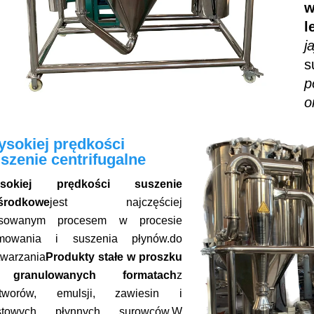
w
l
j
s
p
o
sokiej prędkości
szenie centrifugalne
sokiej prędkości suszenie
środkowe
jest najczęściej
osowanym procesem w procesie
rmowania i suszenia płynów.
do
twarzania
Produkty stałe w proszku
granulowanych formatach
z
ztworów, emulsji, zawiesin i
stowych płynnych surowców.
W