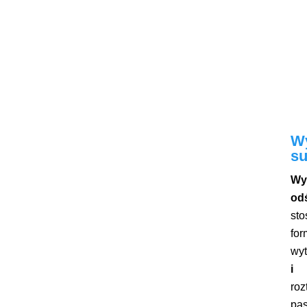
Wy
su
Wy
od
st
fo
wy
i 
ro
pa