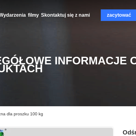
Wydarzenia
filmy
Skontaktuj się z nami
zacytować
EGÓŁOWE INFORMACJE 
UKTACH
na dla proszku 100 kg
Odśr