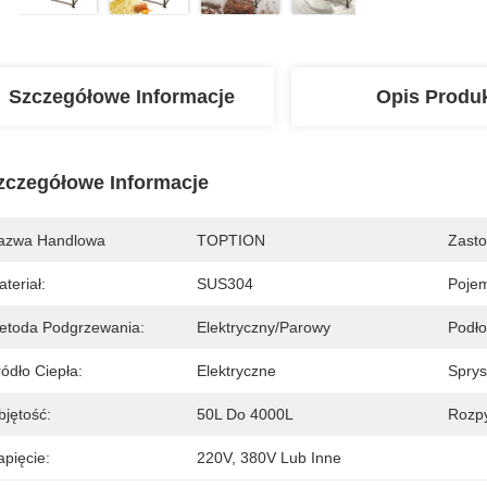
Szczegółowe Informacje
Opis Produ
zczegółowe Informacje
azwa Handlowa
TOPTION
Zasto
teriał:
SUS304
Poje
etoda Podgrzewania:
Elektryczny/parowy
Podło
ódło Ciepła:
Elektryczne
Sprys
bjętość:
50L Do 4000L
Rozpy
apięcie:
220V, 380V Lub Inne