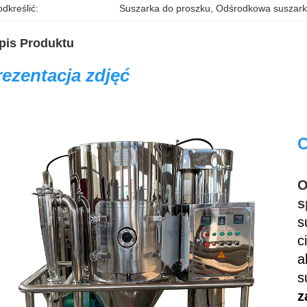
dkreślić:
Suszarka do proszku
, 
Odśrodkowa suszark
pis Produktu
rezentacja zdjęć
C
s
s
c
a
s
z