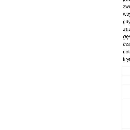
zw
wt
gd
za
g
cz
go
kry