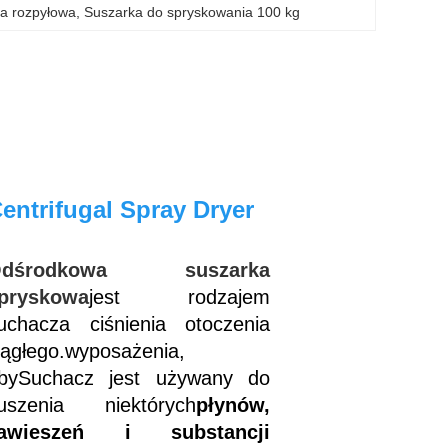
a rozpyłowa
, 
Suszarka do spryskowania 100 kg
entrifugal Spray Dryer
Odśrodkowa suszarka
pryskowa
jest rodzajem
uchacza ciśnienia otoczenia
iągłego.
wyposażenia,
by
Suchacz jest używany do
uszenia niektórych
płynów,
awieszeń i substancji