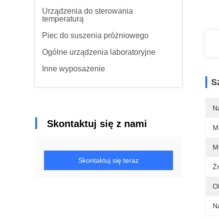
Urządzenia do sterowania
temperaturą
Piec do suszenia próżniowego
Ogólne urządzenia laboratoryjne
Inne wyposażenie
S
N
Skontaktuj się z nami
Ma
M
Skontaktuj się teraz
Źr
O
N