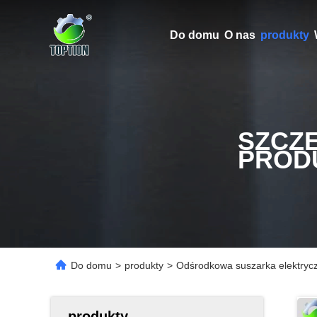
Do domu
O nas
produkty
SZCZ
PROD
Do domu
>
produkty
>
Odśrodkowa suszarka elektrycz
produkty