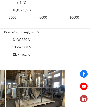
± 1 °C
10,0 ~ 1,5 S
3000
5000
10000
Prąd równobiegły w dół
3 kW 220 V
10 kW 380 V
Elektryczne