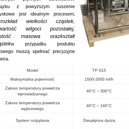
iązku z powyższym suszenie
ryskowe jest idealnym procesem,
rozkład wielkości cząstek,
y
wartość wilgoci pozostałej,
ęstość masowa oraz
kształt
ąstek
w przypadku produktu
towego muszą spełniać precyzyjne
teria.
Model
TP-S15
Maksymalna pojemność
1500-2000 ml/h
Zakres temperatury powietrza
40°C ~ 300°C
wprowadzanego
Zakres temperatury powietrza
40°C ~ 140°C
wyjściowego
System rozpylania
Dwupłynna dysza