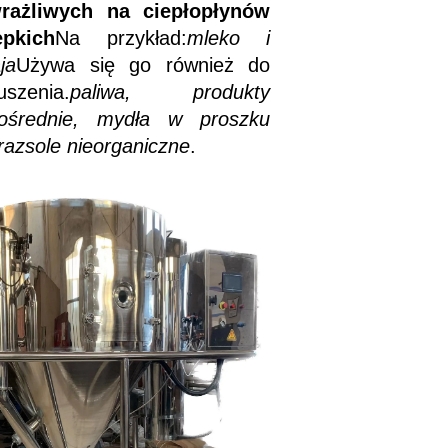
rażliwych na ciepło
płynów
epkich
Na przykład:
mleko i
aja
Używa się go również do
uszenia.
paliwa, produkty
ośrednie, mydła w proszku
raz
sole nieorganiczne
.