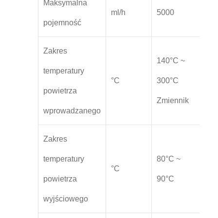
Maksymalna
ml/h
5000
10
pojemność
Zakres
140°C ~
temperatury
50
°C
300°C
powietrza
30
Zmiennik
wprowadzanego
Zakres
temperatury
80°C ~
30
°C
powietrza
90°C
15
wyjściowego