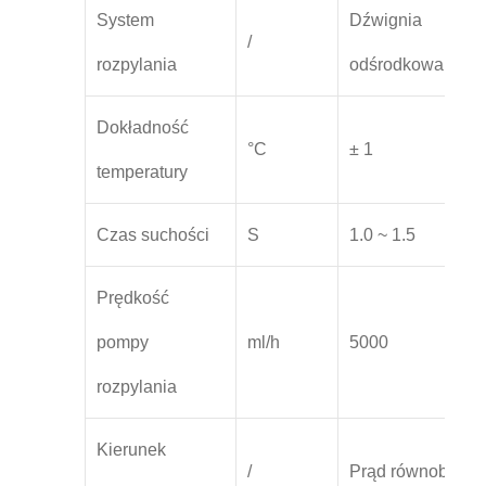
System
Dźwignia
Dź
/
rozpylania
odśrodkowa
od
Dokładność
°C
± 1
temperatury
Czas suchości
S
1.0 ~ 1.5
Prędkość
pompy
ml/h
5000
10
rozpylania
Kierunek
/
Prąd równobiegły