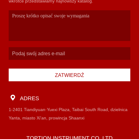
wkrótce przedstawiamy najnowszy katalog.
ZATWIERDŹ
ADRES
1-2401 Tiandiyuan·Yuexi Plaza, Taibai South Road, dzielnica
Yanta, miasto Xi'an, prowincja Shaanxi
TOPTION INSTRUMENT CO.,LTD