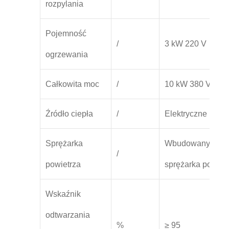
rozpylania
Pojemność
/
3 kW 220 V
ogrzewania
Całkowita moc
/
10 kW 380 V
Źródło ciepła
/
Elektryczne
Sprężarka
Wbudowany bezo
/
powietrza
sprężarka powiet
Wskaźnik
odtwarzania
%
≥ 95
≥ 