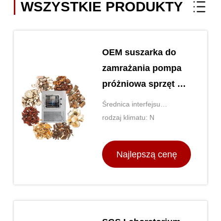
WSZYSTKIE PRODUKTY
OEM suszarka do
zamrażania pompa
próżniowa sprzęt do
suszenia do
Średnica interfejsu
zamrażania Top
powietrza: ZG1,5”
rodzaj klimatu: N
Press
Najlepszą cenę