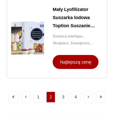
Mały Lyofilizator
Suszarka lodowa
Toption Suszanie
lodowe i liofilizacja
Średnica interfejsu
Skraplacz: Zewnętrzne,
powietrza: DN50
-85°C
Najlepszą cenę
1
2
3
4