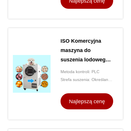
Najlepszą cenę
ISO Komercyjna
maszyna do
suszenia lodowego
do mięsa, owoców i
Metoda kontroli: PLC
warzyw
Strefa suszenia: Określane
według modelu
Najlepszą cenę