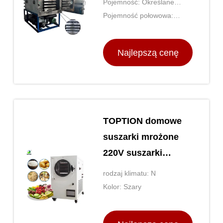
Pojemność: Określane
według modelu
Pojemność połowowa:
Określane według modelu
Najlepszą cenę
TOPTION domowe
suszarki mrożone
220V suszarki
mrożone
rodzaj klimatu: N
Kolor: Szary