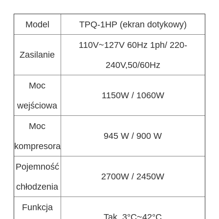
Model
TPQ-1HP (ekran dotykowy)
110V~127V 60Hz 1ph/ 220-
Zasilanie
240V,50/60Hz
Moc
1150W / 1060W
wejściowa
Moc
945 W / 900 W
kompresora
Pojemność
2700W / 2450W
chłodzenia
Funkcja
Tak, 3°C~42°C