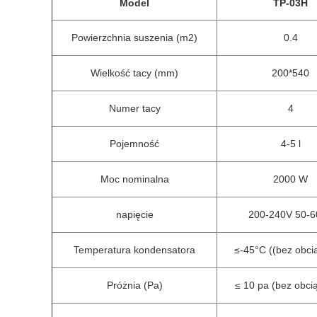
Model
TP-03H
Powierzchnia suszenia (m2)
0.4
Wielkość tacy (mm)
200*540
Numer tacy
4
Pojemność
4-5 l
Moc nominalna
2000 W
napięcie
200-240V 50-6
Temperatura kondensatora
≤-45°C ((bez obci
Próżnia (Pa)
≤ 10 pa (bez obci