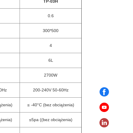
TP-03H
0.6
300*500
4
6L
2700W
0Hz
200-240V 50-60Hz
ążenia)
≤ -40°C (bez obciążenia)
ążenia)
≤5pa ((bez obciążenia)