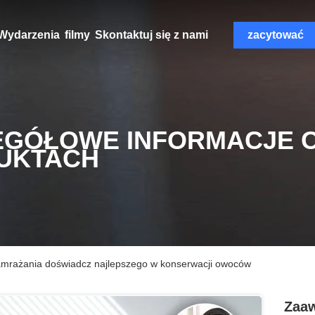
Wydarzenia
filmy
Skontaktuj się z nami
zacytować
EGÓŁOWE INFORMACJE 
UKTACH
mrażania doświadcz najlepszego w konserwacji owoców
Zaa