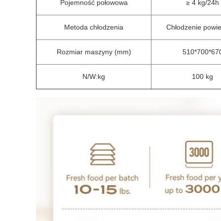
Pojemność połowowa
≥ 4 kg/24h
Metoda chłodzenia
Chłodzenie powi
Rozmiar maszyny (mm)
510*700*67
N/W:kg
100 kg