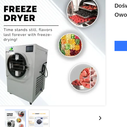
Dośw
Owo