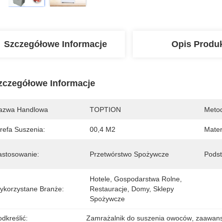
Szczegółowe Informacje
Opis Produ
zczegółowe Informacje
azwa Handlowa
TOPTION
Metod
refa Suszenia:
00,4 M2
Mater
astosowanie:
Przetwórstwo Spożywcze
Podst
Hotele, Gospodarstwa Rolne, 
ykorzystane Branże:
Restauracje, Domy, Sklepy 
Spożywcze
dkreślić:
Zamrażalnik do suszenia owoców
, 
zaawans