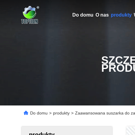
Do domu
O nas
produkty
SZCZ
PROD
Do domu
>
produkty
>
Zaawansowana suszarka do za
produkty