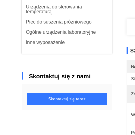
Urządzenia do sterowania
temperaturą
Piec do suszenia próżniowego
Ogólne urządzenia laboratoryjne
Inne wyposażenie
S
N
Skontaktuj się z nami
St
Z
Skontaktuj się teraz
W
Po