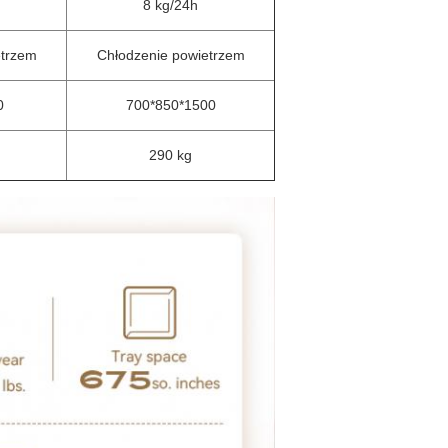
8 kg/24h
etrzem
Chłodzenie powietrzem
0
700*850*1500
290 kg