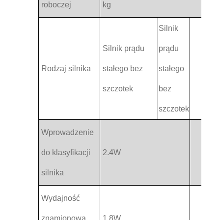
roboczej
kg
Silnik
Silnik prądu
prądu
Rodzaj silnika
stałego bez
stałego
szczotek
bez
szczotek
Wprowadzenie
do klasyfikacji
2.4W
silnika
Wydajność
znamionowa
1.8W