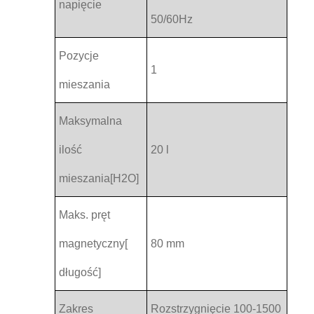
napięcie
50/60Hz
Pozycje
1
mieszania
Maksymalna
ilość
20 l
mieszania[H2O]
Maks. pręt
magnetyczny[
80 mm
długość]
Zakres
Rozstrzygnięcie 100-1500