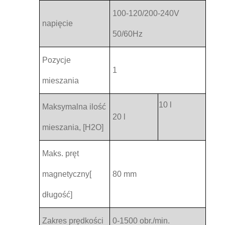
100-120/200-240V
napięcie
50/60Hz
Pozycje
1
mieszania
10 l
Maksymalna ilość
20 l
mieszania, [H2O]
Maks. pręt
magnetyczny[
80 mm
długość]
Zakres prędkości
0-1500 obr./min.