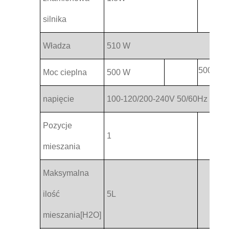
silnika
Władza
510 W
500 W
Moc cieplna
500 W
napięcie
100-120/200-240V 50/60Hz
Pozycje
1
mieszania
Maksymalna
ilość
5L
mieszania[H2O]