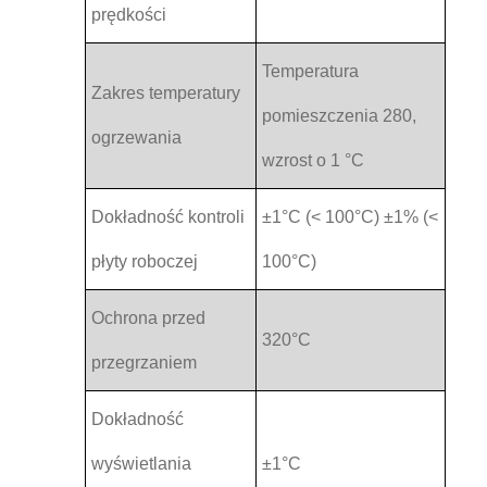
prędkości
Temperatura
Zakres temperatury
pomieszczenia 280,
ogrzewania
wzrost o 1 °C
Dokładność kontroli
±1°C (< 100°C) ±1% (<
płyty roboczej
100°C)
Ochrona przed
320°C
przegrzaniem
Dokładność
wyświetlania
±1°C