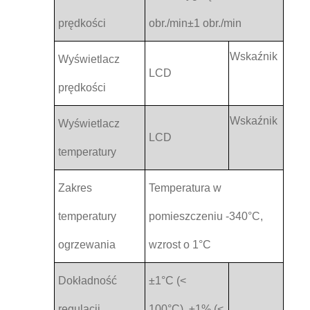
prędkości
obr./min±1 obr./min
Wskaźnik
Wyświetlacz
LCD
prędkości
Wskaźnik
Wyświetlacz
LCD
temperatury
Zakres
Temperatura w
temperatury
pomieszczeniu -340°C,
ogrzewania
wzrost o 1°C
Dokładność
±1°C (<
regulacji
100°C), ±1% (<