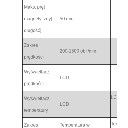
Maks. pręt
magnetyczny[
50 mm
długość]
Zakres
200-1500 obr./min.
prędkości
Wyświetlacz
LCD
prędkości
LCD
Wyświetlacz
LCD
temperatury
Tempera
Zakres
Temperatura w