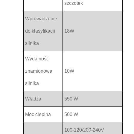
szczotek
Wprowadzenie
do klasyfikacji
18W
silnika
Wydajność
znamionowa
10W
silnika
Władza
550 W
Moc cieplna
500 W
100-120/200-240V