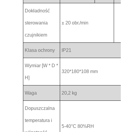
Dokładność
sterowania
± 20 obr./min
czujnikiem
Klasa ochrony
IP21
Wymiar [W * D *
320*180*108 mm
H]
Waga
20,2 kg
Dopuszczalna
temperatura i
5-40°C 80%RH