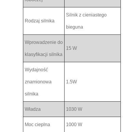
Silnik z cieniastego
Rodzaj silnika
bieguna
Wprowadzenie do
15 W
klasyfikacji silnika
Wydajność
znamionowa
1.5W
silnika
Władza
1030 W
Moc cieplna
1000 W