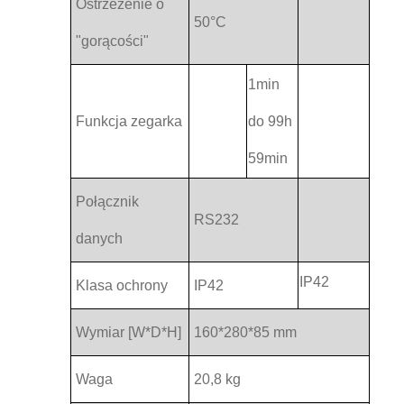
Ostrzeżenie o
50°C
"gorącości"
1min
Funkcja zegarka
do 99h
59min
Połącznik
RS232
danych
IP42
Klasa ochrony
IP42
Wymiar [W*D*H]
160*280*85 mm
Waga
20,8 kg