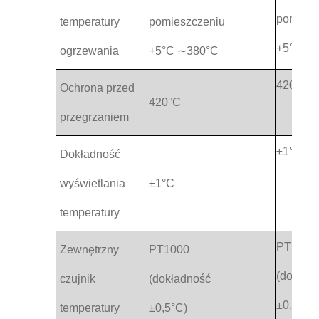
pomiesz
temperatury
pomieszczeniu
+5°C ∼
ogrzewania
+5°C ∼380°C
420°C
Ochrona przed
420°C
przegrzaniem
±1°C
Dokładność
wyświetlania
±1°C
temperatury
PT1000
Zewnętrzny
PT1000
(dokład
czujnik
(dokładność
±0,5°C)
temperatury
±0,5°C)