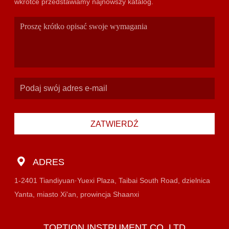
wkrótce przedstawiamy najnowszy katalog.
ZATWIERDŹ
ADRES
1-2401 Tiandiyuan·Yuexi Plaza, Taibai South Road, dzielnica
Yanta, miasto Xi'an, prowincja Shaanxi
TOPTION INSTRUMENT CO.,LTD