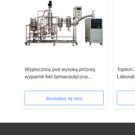
Wypłuczony pod wysoką próżnią
Toption
nej
wyparnik folii farmaceutyczna
Laborato
jednostka destylacyjna
Equipme
krótkodystansowa
Skontaktuj się teraz