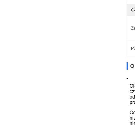
C
Z
Po
O
Ol
cz
od
pr
Oc
ni
ni