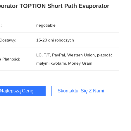
orator TOPTION Short Path Evaporator
:
negotiable
Dostawy:
15-20 dni roboczych
LC, T/T, PayPal, Western Union, płatność
 Płatności:
małymi kwotami, Money Gram
Najlepszą Cenę
Skontaktuj Się Z Nami