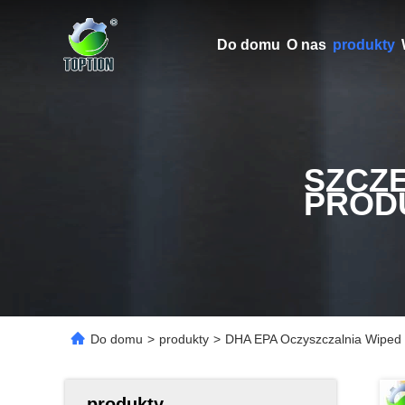
Do domu
O nas
produkty
SZCZ
PROD
Do domu
>
produkty
>
DHA EPA Oczyszczalnia Wiped 
produkty