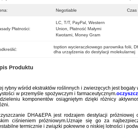
ena:
Negotiable
Czas
LC, T/T, PayPal, Western 
asady Płatności:
Union, Płatność Małymi 
Kwotami, Money Gram
toption wycieraczkowego parownika folii
, 
DH
dkreślić:
dha urządzenia do destylacji molekularnej
pis Produktu
ej rybny wśród ekstraktów roślinnych i zwierzęcych jest bogaty
ystości w przemyśle spożywczym i farmaceutycznym.
oczyszcz
dzieleniu komponentów osiągniętym dzięki różnicy aktywn
óżni.
zyszczanie DHA&EPA jest rodzajem destylacji próżniowej o 
skim ciśnieniem próżniowym.Uznaje się go za najbezpiecz
estabilne termicznie i związki pokrewne o niskiej lotności i po