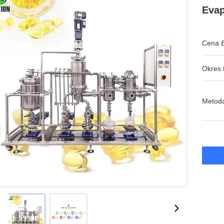
Evap
Cena £
Okres 
Metoda