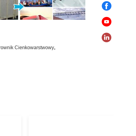
arownik Cienkowarstwowy
,