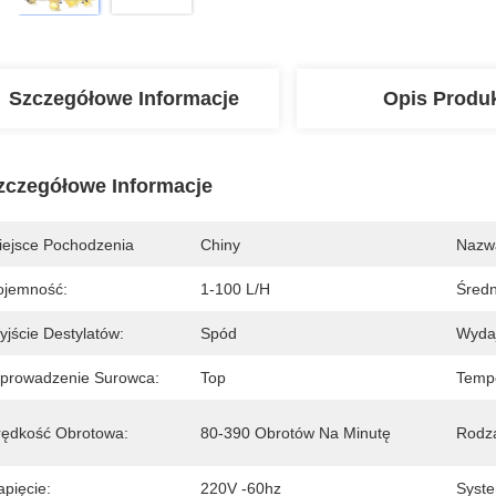
Szczegółowe Informacje
Opis Produ
zczegółowe Informacje
iejsce Pochodzenia
Chiny
Nazw
ojemność:
1-100 L/h
Średn
yjście Destylatów:
Spód
Wydaj
prowadzenie Surowca:
Top
Tempe
rędkość Obrotowa:
80-390 Obrotów Na Minutę
Rodza
apięcie:
220V -60hz
Syste