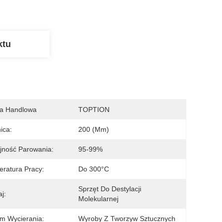
ktu
a Handlowa
TOPTION
ica:
200 (mm)
ność Parowania:
95-99%
ratura Pracy:
Do 300°C
Sprzęt Do Destylacji 
j:
Molekularnej
m Wycierania:
Wyroby Z Tworzyw Sztucznych