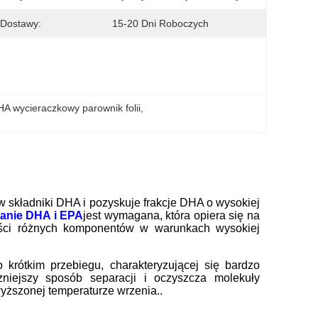
 Dostawy:
15-20 Dni Roboczych
A wycieraczkowy parownik folii
, 
 w składniki DHA i pozyskuje frakcje DHA o wysokiej
anie DHA i EPA
jest wymagana, która opiera się na
ości różnych komponentów w warunkach wysokiej
krótkim przebiegu, charakteryzującej się bardzo
niejszy sposób separacji i oczyszcza molekuły
dwyższonej temperaturze wrzenia..