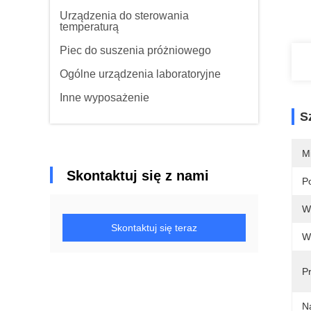
Urządzenia do sterowania
temperaturą
Piec do suszenia próżniowego
Ogólne urządzenia laboratoryjne
Inne wyposażenie
S
M
Skontaktuj się z nami
P
W
Skontaktuj się teraz
W
P
N