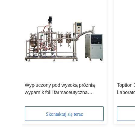
Wypłuczony pod wysoką próżnią
Toption
nej
wyparnik folii farmaceutyczna
Laborato
jednostka destylacyjna
Equipme
krótkodystansowa
Skontaktuj się teraz