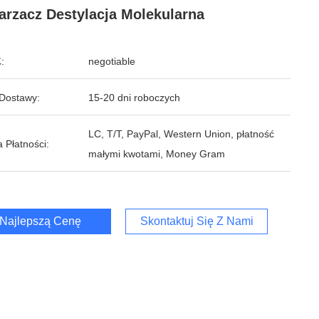
rzacz Destylacja Molekularna
:
negotiable
Dostawy:
15-20 dni roboczych
LC, T/T, PayPal, Western Union, płatność
 Płatności:
małymi kwotami, Money Gram
Najlepszą Cenę
Skontaktuj Się Z Nami