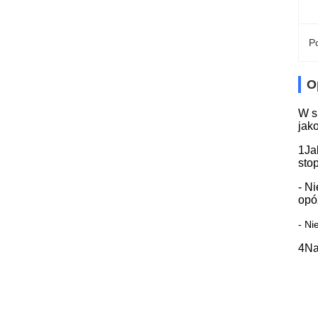
Po
O
W s
jak
1Ja
sto
- Ni
opó
- Ni
4Na