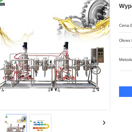
Wypa
Cena £
Okres 
Metoda