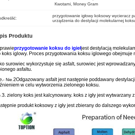
Kwotami, Money Gram
przygotowanie igłowy koksowy wycieracz par
dkreślić:
urządzenia do destylacji molekularnej koks
pis Produktu
prawie
przygotowanie koksu do igieł
jest destylacją molekular
o koks iglowy. Proces przygotowania koksu iglowego obejmuje 
ko surowiec wykorzystuje się asfalt, surowiec jest wprowadzany 
pionego asfaltu.
e.
2Odgazowany asfalt jest następnie poddawany destylacj
- Nie.
źnieniem w celu wytworzenia zielonego koksu.
3. zielony koks jest kalcynowany. koks z igły jest wytwarzany
e.
stępnie produkt koksowy z igły jest zbierany do dalszego wykor