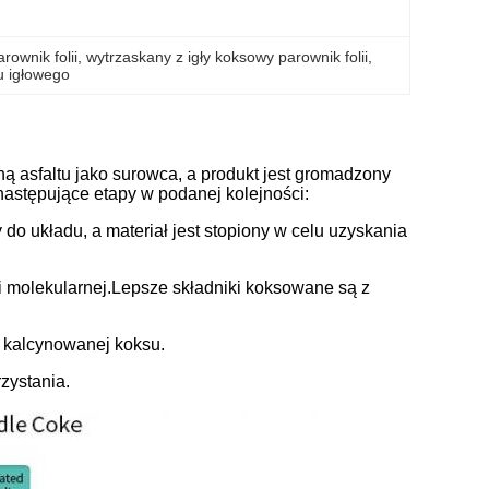
ownik folii
, 
wytrzaskany z igły koksowy parownik folii
, 
u igłowego
ną asfaltu jako surowca, a produkt jest gromadzony
następujące etapy w podanej kolejności:
do układu, a materiał jest stopiony w celu uzyskania
i molekularnej.Lepsze składniki koksowane są z
 z kalcynowanej koksu.
zystania.