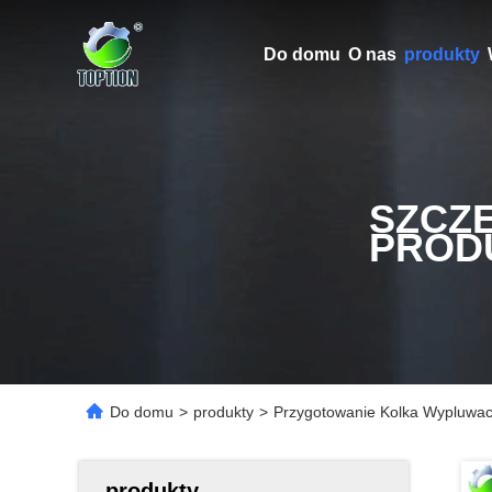
Do domu
O nas
produkty
SZCZ
PROD
Do domu
>
produkty
>
Przygotowanie Kolka Wypluwac
produkty