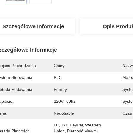
Szczegółowe Informacje
Opis Produ
zczegółowe Informacje
iejsce Pochodzenia
Chiny
Nazw
ystem Sterowania:
PLC
Metod
etoda Podawania:
Pompy
Syste
apięcie:
220V -60hz
Syste
ena:
Negotiable
Czas
LC, T/T, PayPal, Western 
asady Płatności:
Union, Płatność Małymi 