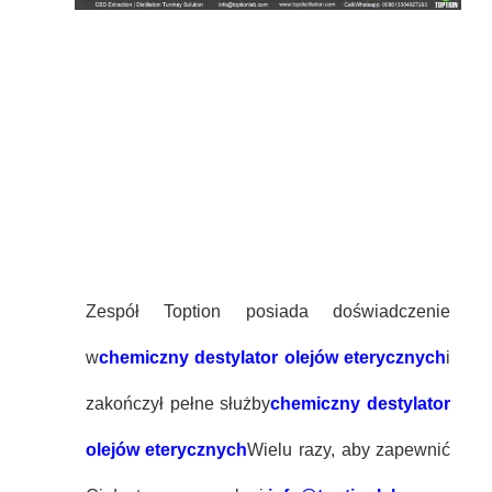
Zespół Toption posiada doświadczenie
w
chemiczny destylator olejów eterycznych
i
zakończył pełne służby
chemiczny destylator
olejów eterycznych
Wielu razy, aby zapewnić