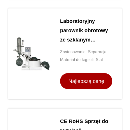
Laboratoryjny
parownik obrotowy
ze szklanym
borosilikatem
Zastosowanie: Separacja
wysokim do
chemiczna, destylacja
Materiał do kąpieli: Stal
separacji chemicznej
nierdzewna
Najlepszą cenę
CE RoHS Sprzęt do