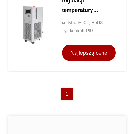
regulacji
temperatury
krążącego
certyfikaty: CE, RoHS
ogrzewania
Typ kontroli: PID
chłodzonego
Najlepszą cenę
1