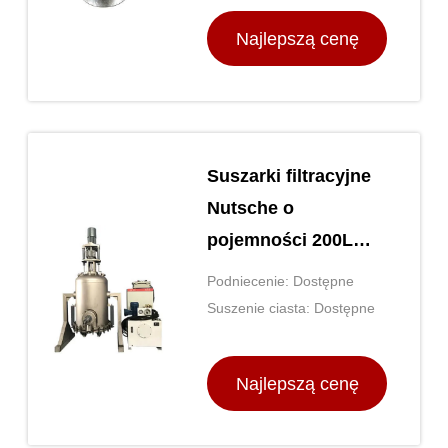
Najlepszą cenę
Suszarki filtracyjne
Nutsche o
pojemności 200L
TOPTION Suszenie
Podniecenie: Dostępne
filtracyjne Nutsche
Suszenie ciasta: Dostępne
Najlepszą cenę