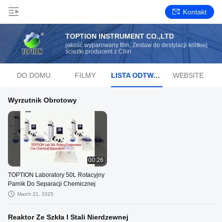
Kontakt
TOPTION INSTRUMENT CO.,LTD
jakość wyparowany film, Zestaw do destylacji krótkiej
ścieżki producent z Chin
DO DOMU
FILMY
LISTA ODTWARZANIA
WEBSITE
Wyrzutnik Obrotowy
00:26
TOPTION Laboratory 50L Rotacyjny
Parnik Do Separacji Chemicznej
March 21, 2025
Reaktor Ze Szkła I Stali Nierdzewnej