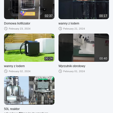
02:37
00:17
Domowa liofilizator
wanny z lodem
February 23, 2024
February 21, 2024
00:24
00:40
wanny z lodem
Wyrzutnik obrotowy
February 02, 2024
February 01, 2024
02:08
50L reaktor