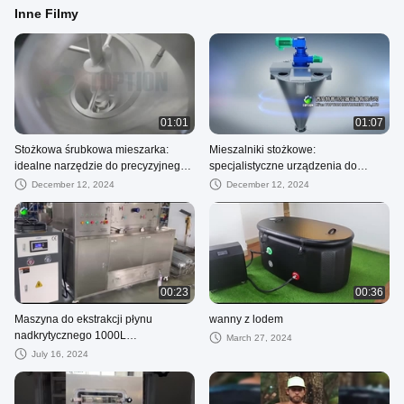
Inne Filmy
01:01
01:07
Stożkowa śrubkowa mieszarka:
Mieszalniki stożkowe:
idealne narzędzie do precyzyjnego
specjalistyczne urządzenia do
mieszania i mieszania
skutecznego mieszania
December 12, 2024
December 12, 2024
00:23
00:36
Maszyna do ekstrakcji płynu
wanny z lodem
nadkrytycznego 1000L
March 27, 2024
Laboratorium Maszyna do ekstrakcji
July 16, 2024
płynu nadkrytycznego CO2