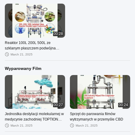
00:28
Reaktor 100L 200L 500L ze
szklanym płaszczem podwójna
warstwa
March 21, 2025
Wyparowany Film
00:27
00:24
Jednostka destylacji molekularnej w
Sprzęt do parowania filmów
medycynie zachodniej TOPTION
wytrzymanych w przemyśle CBD
Wielokrotne etapy
March 21, 2025
March 21, 2025