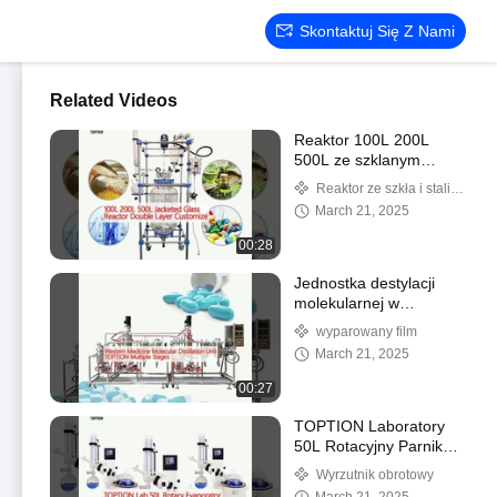
Skontaktuj Się Z Nami
Related Videos
Reaktor 100L 200L
500L ze szklanym
płaszczem podwójna
Reaktor ze szkła i stali
warstwa
nierdzewnej
March 21, 2025
00:28
Jednostka destylacji
molekularnej w
medycynie zachodniej
wyparowany film
TOPTION Wielokrotne
March 21, 2025
etapy
00:27
TOPTION Laboratory
50L Rotacyjny Parnik
Do Separacji
Wyrzutnik obrotowy
Chemicznej