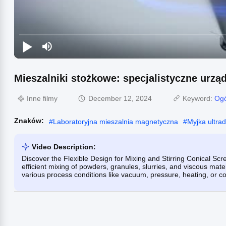
Mieszalniki stożkowe: specjalistyczne urzą
Inne filmy
December 12, 2024
Keyword:
Ogó
Znaków:
#
Laboratoryjna mieszalnia magnetyczna
#
Myjka ultra
Video Description:
Discover the Flexible Design for Mixing and Stirring Conical Scr
efficient mixing of powders, granules, slurries, and viscous mat
various process conditions like vacuum, pressure, heating, or cool