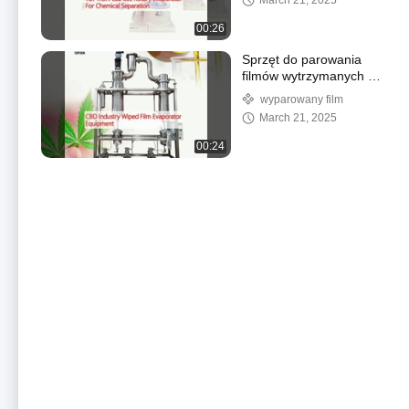
March 21, 2025
00:26
Sprzęt do parowania
filmów wytrzymanych w
przemyśle CBD
wyparowany film
March 21, 2025
00:24