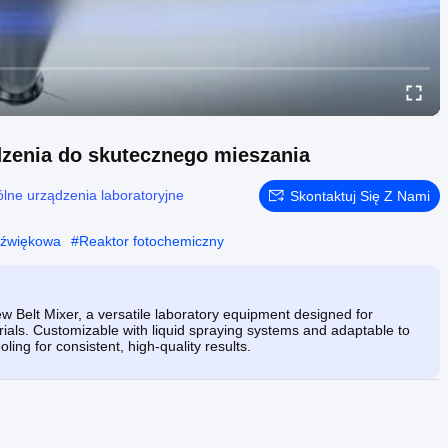
dzenia do skutecznego mieszania
lne urządzenia laboratoryjne
Skontaktuj Się Z Nami
dźwiękowa
#
Reaktor fotochemiczny
ew Belt Mixer, a versatile laboratory equipment designed for
erials. Customizable with liquid spraying systems and adaptable to
ing for consistent, high-quality results.