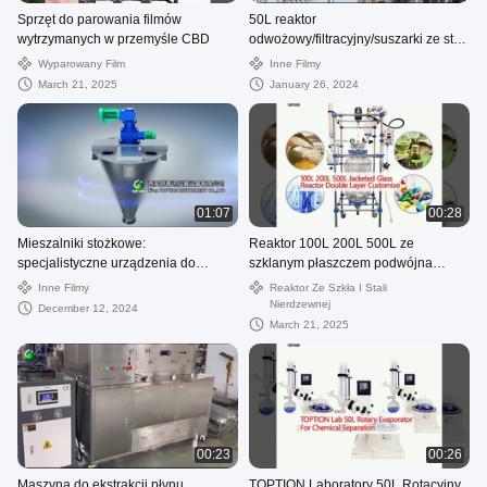
Sprzęt do parowania filmów
50L reaktor
wytrzymanych w przemyśle CBD
odwożowy/filtracyjny/suszarki ze stali
nierdzewnej
Wyparowany Film
Inne Filmy
March 21, 2025
January 26, 2024
01:07
00:28
Mieszalniki stożkowe:
Reaktor 100L 200L 500L ze
specjalistyczne urządzenia do
szklanym płaszczem podwójna
skutecznego mieszania
warstwa
Inne Filmy
Reaktor Ze Szkła I Stali
Nierdzewnej
December 12, 2024
March 21, 2025
00:23
00:26
Maszyna do ekstrakcji płynu
TOPTION Laboratory 50L Rotacyjny