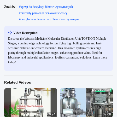
Znaków:
#
sprzęt do destylacji filmów wytrzymanych
#
przetarty parownik cienkowarstwowy
#
destylacja molekularna z filmem wytrzymanym
Video Description:
Discover the Western Medicine Molecular Distillation Unit TOPTION Multiple
Stages, a cutting-edge technology for purifying high boiling points and heat-
sensitive materials in western medicine. This advanced system ensures high
purity through multiple distillation stages, enhancing product value. Ideal for
laboratory and industrial applications, it offers customized solutions. Learn more
today!
Related Videos
00:24
02:08