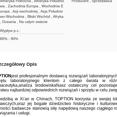
Ameryka Północna , Ameryka Południo
Producent , Sprzedawca
wa , Zachodnia Europa , Wschodnia E
uropa , Azji wschodniej , Azja Południo
wo-Wschodnia , Bliski Wschód , Afryka
, Oceania , Na calym swiecie
Wypływ p.c.:
80% - 90%
zczegółowy Opis
PTION
jest profesjonalnym dostawcą rozwiązań laboratoryjny
zętu laboratoryjnego klientom z całego świata w różn
maceutyka,analiza środowiskaNasz ostateczny cel pozostaj
stwu najbardziej odpowiednich rozwiązań i sprzętu w celu zwi
iedzibą w Xi'an w Chinach, TOPTION korzysta ze swojej lokal
awczych,oraz jej bogate dziedzictwo historyczne i kulturowe
lności badawcze stanowią siłę napędową naszego ciągłego ro
iązania i usługi.