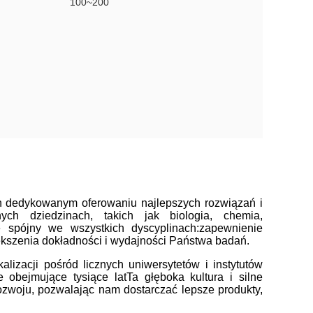
100~200
ch dedykowanym oferowaniu najlepszych rozwiązań i
ych dziedzinach, takich jak biologia, chemia,
e spójny we wszystkich dyscyplinach:zapewnienie
ększenia dokładności i wydajności Państwa badań.
izacji pośród licznych uniwersytetów i instytutów
 obejmujące tysiące latTa głęboka kultura i silne
zwoju, pozwalając nam dostarczać lepsze produkty,