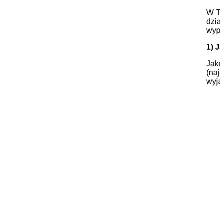
W T
dzi
wyp
1) 
Jak
(na
wyj