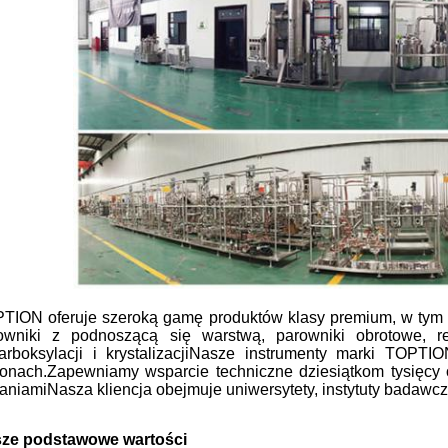
TION oferuje szeroką gamę produktów klasy premium, w tym spr
owniki z podnoszącą się warstwą, parowniki obrotowe, re
arboksylacji i krystalizacjiNasze instrumenty marki TOPT
ionach.Zapewniamy wsparcie techniczne dziesiątkom tysięcy
aniamiNasza kliencja obejmuje uniwersytety, instytuty badawcze
ze podstawowe wartości