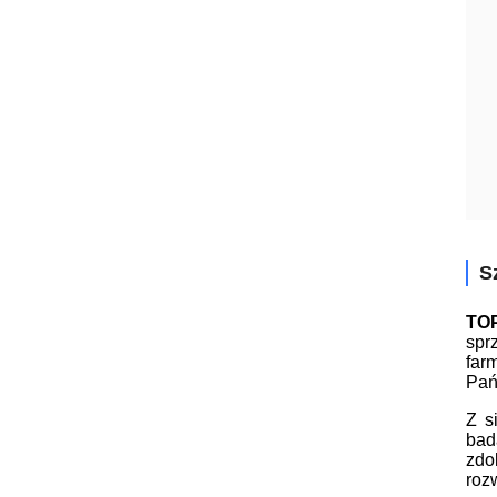
S
TO
spr
far
Pań
Z s
bad
zdo
rozw