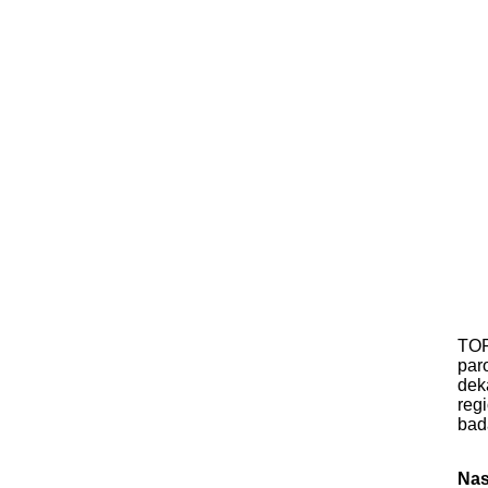
TOP
par
dek
reg
bad
Nas