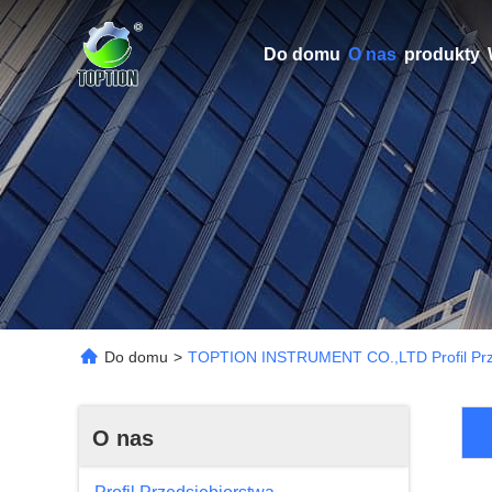
Do domu
O nas
produkty
Do domu
>
TOPTION INSTRUMENT CO.,LTD Profil Prz
O nas