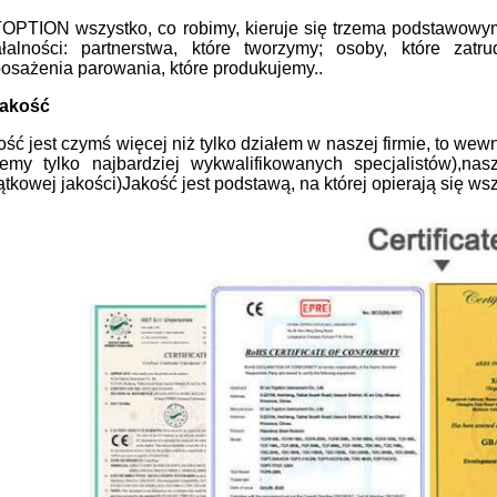
OPTION wszystko, co robimy, kieruje się trzema podstawowymi
ałalności: partnerstwa, które tworzymy; osoby, które zatrud
osażenia parowania, które produkujemy..
Jakość
ość jest czymś więcej niż tylko działem w naszej firmie, to we
jemy tylko najbardziej wykwalifikowanych specjalistów),n
ątkowej jakości)Jakość jest podstawą, na której opierają się wsz