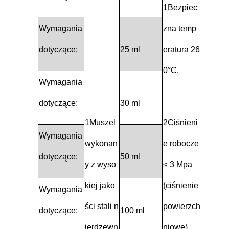
1Bezpiec
Wymagania
zna temp
dotyczące:
25 ml
eratura 26
0°C.
Wymagania
dotyczące:
30 ml
1Muszel
2Ciśnieni
Wymagania
wykonan
e robocze
dotyczące:
50 ml
y z wyso
≤ 3 Mpa
kiej jako
(ciśnienie
Wymagania
ści stali n
powierzch
dotyczące:
100 ml
ierdzewn
niowe).