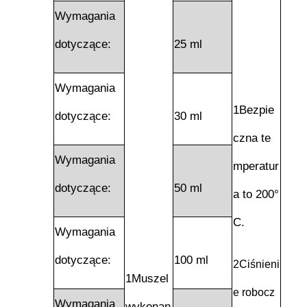
Wymagania
dotyczące:
25 ml
Wymagania
1Bezpie
dotyczące:
30 ml
czna te
Wymagania
mperatur
dotyczące:
50 ml
a to 200°
C.
Wymagania
dotyczące:
100 ml
2Ciśnieni
1Muszel
e robocz
Wymagania
wykonan