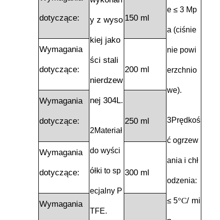
e ≤ 3 Mp
dotyczące:
150 ml
y z wyso
a (ciśnie
kiej jako
Wymagania
nie powi
ści stali
dotyczące:
200 ml
erzchnio
nierdzew
we).
nej 304L.
Wymagania
3Prędkoś
dotyczące:
250 ml
2Materiał
ć ogrzew
do wyści
Wymagania
ania i chł
ółki to sp
dotyczące:
300 ml
odzenia:
ecjalny P
°C
/ mi
≤ 5
Wymagania
TFE.