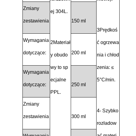
Zmiany
ej 304L.
zestawienia
150 ml
3Prędkoś
Wymagania
2Materiał
ć ogrzewa
dotyczące:
200 ml
y obudo
nia i chłod
wy to sp
zenia: ≤
Wymagania
ecjalne
5°C/min.
dotyczące:
250 ml
PPL.
Zmiany
4- Szybko
zestawienia
300 ml
rozładow
ać materi
Wymagania