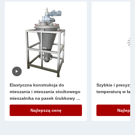
Elastyczna konstrukcja do
Szybkie i precyzyj
mieszania i mieszania stożkowego
temperaturą w łaźn
mieszalnika na pasek śrubkowy do
ogólnego sprzętu laboratoryjnego
Najlepszą cenę
Najlepsz