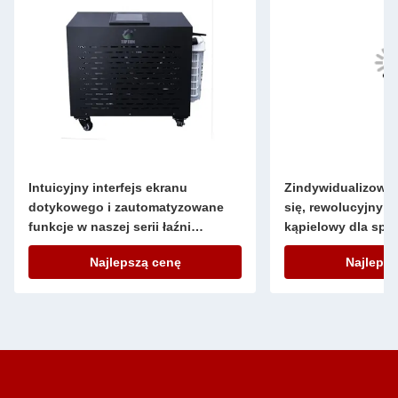
Intuicyjny interfejs ekranu
Zindywidualizowan
dotykowego i zautomatyzowane
się, rewolucyjny p
funkcje w naszej serii łaźni
kąpielowy dla sp
lodowych dla łatwej obsługi
Najlepszą cenę
Najlepsz