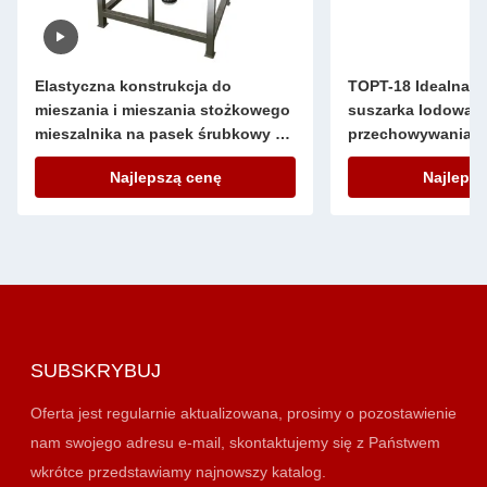
Elastyczna konstrukcja do
TOPT-18 Idealna l
mieszania i mieszania stożkowego
suszarka lodowa d
mieszalnika na pasek śrubkowy do
przechowywania
ogólnego sprzętu laboratoryjnego
Najlepszą cenę
Najlepsz
SUBSKRYBUJ
Oferta jest regularnie aktualizowana, prosimy o pozostawienie
nam swojego adresu e-mail, skontaktujemy się z Państwem
wkrótce przedstawiamy najnowszy katalog.