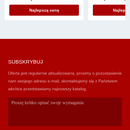
lodowych dla łatwe
Najlepszą cenę
Najlepsz
SUBSKRYBUJ
Oferta jest regularnie aktualizowana, prosimy o pozostawienie
nam swojego adresu e-mail, skontaktujemy się z Państwem
wkrótce przedstawiamy najnowszy katalog.