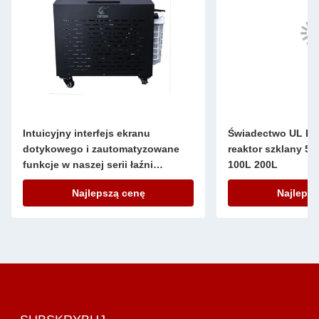
Intuicyjny interfejs ekranu
Świadectwo UL D
dotykowego i zautomatyzowane
reaktor szklany 5L
funkcje w naszej serii łaźni
100L 200L
lodowych dla łatwej obsługi
Najlepszą cenę
Najlepsz