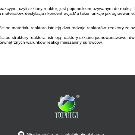
eakcyjne, czyli szklany reaktor, jest pojemnikiem używanym do reakcji
a materiałów, destylacja i koncentracja.Ma takie funkcje jak ogrzewanie
ci od materiału reaktora istnieją dwa rodzaje reaktorów: reaktory ze szk
ci od struktury reaktora, istnieją reaktory szklane jednowarstwowe, 
zewnętrznych warunków reakcji mieszaniny surowców.
Wiadomość e-mail: info@toptionlab.com