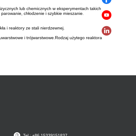
 fizycznych lub chemicznych w eksperymentach takich
, parowanie, chłodzenie i szybkie mieszanie.
ła i reaktory ze stali nierdzewnej.
dwuwarstwowe i trójwarstwowe.Rodzaj użytego reaktora
Tel.: +86 15339151837