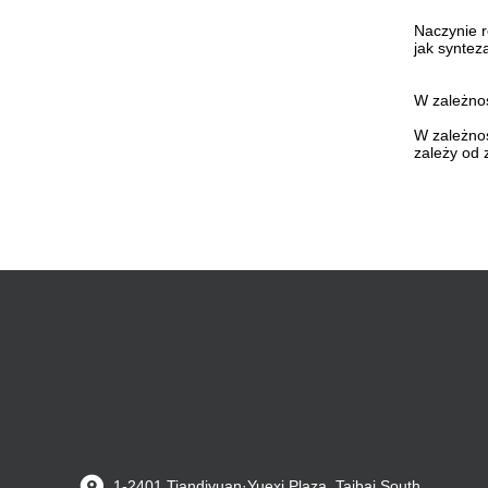
Naczynie r
jak syntez
W zależnoś
W zależnoś
zależy od 
1-2401 Tiandiyuan·Yuexi Plaza, Taibai South