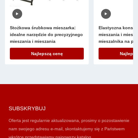
Stożkowa śrubkowa mieszarka:
Elastyczna konstr
idealne narzędzie do precyzyjnego
mieszania i miesz
mieszania i mieszania
mieszalnika na pa
ogólnego sprzętu 
Najlepszą cenę
Najlepsz
SUBSKRYBUJ
Oferta jest regularnie aktualizowana, prosimy o pozostawienie
nam swojego adresu e-mail, skontaktujemy się z Państwem
wkrótce przedstawiamy najnowszy katalog.